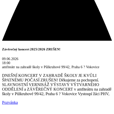
Závěrečný koncert 2025/2026 ZRUŠEN!
09.06.2026
18:00
amfiteátr na zahradě školy v Půlkruhové 99/42, Praha 6 ? Vokovice
DNEŠNÍ KONCERT V ZAHRADĚ ŠKOLY JE KVŮLI
ŠPATNÉMU POČASÍ ZRUŠEN! Děkujeme za pochopení.
SLAVNOSTNÍ VERNISÁŽ VÝSTAVY VÝTVARNÉHO
ODDĚLENÍ a ZÁVĚREČNÝ KONCERT v amfiteátru na zahradě
školy v Půlkruhové 99/42, Praha 6 ? Vokovice Vystoupí žáci PHV,
Pozvánka