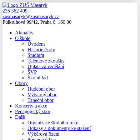
235 362 409
zusmasaryk@zusmasaryk.cz
Půlkruhová 99/42, Praha 6, 160 00
Aktuality
O škole
Úvodem
Historie školy
Studium
Talentové zkoušky
Úplata za vzdělání
ŠVP
Školní řád
Obory
Hudební obor
Výtvarný obor
Taneční obor
Koncerty a akce
Pedagogický sbor
Další
Organizace školního roku
Odkazy a dokumenty ke stažení
Výběrová řízení
Povinné údaje